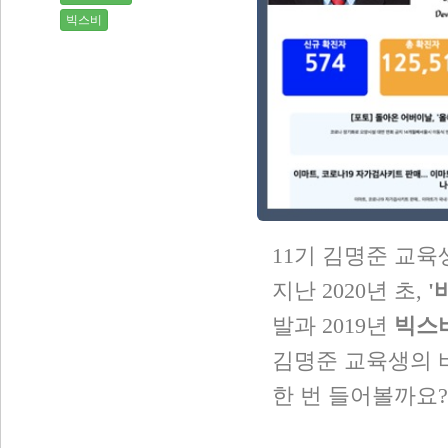
빅스비
11기 김명준 교육
지난 2020년 초,
'
발과 2019년
빅스비
김명준 교육생의 
한 번 들어볼까요?