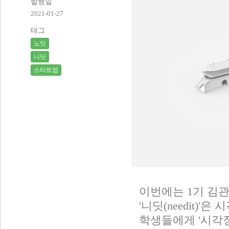
발행일
2021-01-27
태그
노잇
니딧
스타트업
이번에는 1기 김
'니딧(needit)
학생들에게 '시각