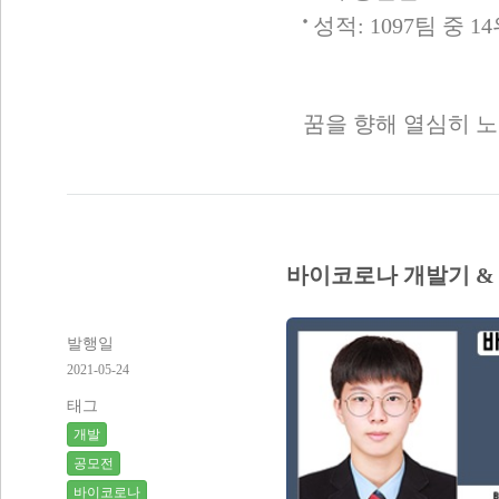
성적: 1097팀 중 1
꿈을 향해 열심히 노
바이코로나 개발기 &
발행일
2021-05-24
태그
개발
공모전
바이코로나