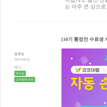
는 아주 큰 상으로
[10기 황정언 수료생
발행일
2021-04-22
태그
메이킹
손세정제 키트