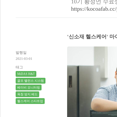
10기 황정언 수
https://kocoafab.c
'신소재 헬스케어' 마
발행일
2021-03-01
태그
MiDAS H&T
골프 밸런스 시스템
베이비 모니터링
욕창 방지 베드
헬스케어 스타트업