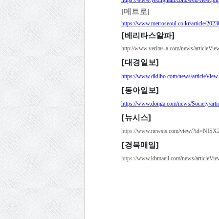
https://www.yeongnam.com/web/view.p
[
메트로
]
https://www.metroseoul.co.kr/article/20
[
베리타스알파
]
http://www.veritas-a.com/news/articleVi
[
대경일보
]
https://www.dkilbo.com/news/articleVie
[
동아일보
]
https://www.donga.com/news/Society/arti
[
뉴시스
]
https://
www.newsis.com/view/?id=NIS
[
경북매일
]
https://
www.kbmaeil.com/news/articleVi