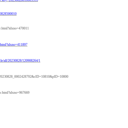
hp?key=20230828010003553
230828500010
ew.html?idxno=470011
w.html?idxno=411897
cle/all/20230828/120908264/1
X20230828_0002428792&cID=10810&pID=10800
ew.html?idxno=967669