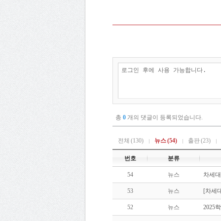
총
0
개의 댓글이 등록되었습니다.
전체
(130)
뉴스
(54)
출판
(23)
번호
분류
54
뉴스
차세대
53
뉴스
[차세
52
뉴스
2025