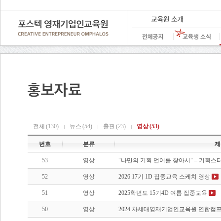
전체
(130)
뉴스
(54)
출판
(23)
영상
(53)
번호
분류
제
53
영상
"나만의 기획 언어를 찾아서" – 기획스터
52
영상
2026 17기 1D 집중교육 스케치 영상
51
영상
2025학년도 15기4D 여름 집중교육
50
영상
2024 차세대영재기업인교육원 연합캠