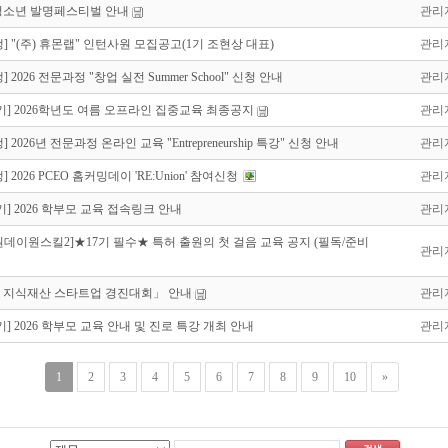
6 청소년 발명페스티벌 안내
관리
] "(주) 휴몬랩" 인턴사원 모집공고(1기 조현상 대표)
관리
] 2026 전문과정 "창업 실전 Summer School" 신청 안내
관리
17기] 2026학년도 여름 오프라인 집중교육 최종공지
관리
] 2026년 전문과정 온라인 교육 "Entrepreneurship 특강" 신청 안내
관리
] 2026 PCEO 홈커밍데이 'RE:Union' 참여신청
관리
17기] 2026 학부모 교육 접속링크 안내
관리
6원데이원스킬2]★17기 필수★ 특허 출원의 첫 걸음 교육 공지 (필독/준비
관리
26 지식재산 스타트업 경진대회」 안내
관리
17기] 2026 학부모 교육 안내 및 진로 특강 개최 안내
관리
1
2
3
4
5
6
7
8
9
10
»