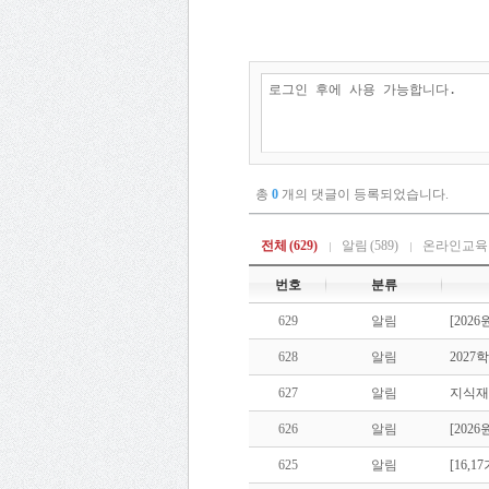
총
0
개의 댓글이 등록되었습니다.
전체
(629)
알림
(589)
온라인교육
번호
분류
629
알림
[202
628
알림
202
627
알림
지식재
626
알림
[202
625
알림
[16,