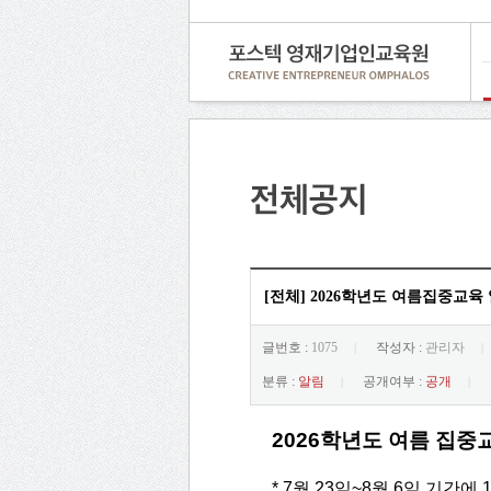
[전체] 2026학년도 여름집중교육
글번호 :
1075
작성자 :
관리자
|
|
분류 :
알림
공개여부 :
공개
|
|
2026학년도 여름 집중
* 7월 23일~8월 6일 기간