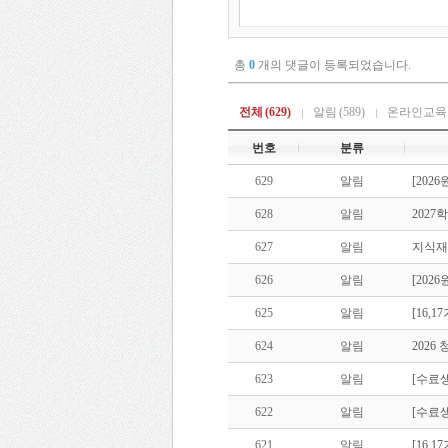
총
0
개의 댓글이 등록되었습니다.
전체
(629)
알림
(589)
온라인교육
번호
분류
629
알림
[202
628
알림
202
627
알림
지식재
626
알림
[202
625
알림
[16,
624
알림
202
623
알림
[수료생
622
알림
[수료생
621
알림
[16,