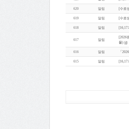
620
알림
[수료생
619
알림
[수료생
618
알림
[16,
[202
617
알림
물)
616
알림
「20
615
알림
[16,