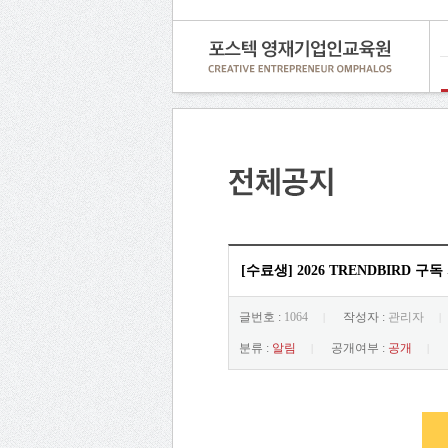
[수료생] 2026 TRENDBIRD 
글번호 :
1064
작성자 :
관리자
|
|
분류 :
알림
공개여부 :
공개
|
|