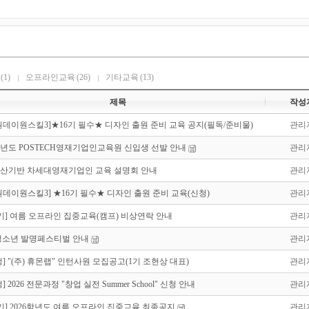
(1)
오프라인교육
(26)
기타교육
(13)
제목
작성
6원데이원스킬3]★16기 필수★ 디자인 출원 준비 교육 공지(필독/준비물)
관리
7학년도 POSTECH영재기업인교육원 신입생 선발 안내
관리
산기반 차세대영재기업인 교육 설명회 안내
관리
6원데이원스킬3] ★16기 필수★ 디자인 출원 준비 교육(신청)
관리
17기] 여름 오프라인 집중교육(캠프) 비상연락 안내
관리
6 청소년 발명페스티벌 안내
관리
] "(주) 휴몬랩" 인턴사원 모집공고(1기 조현상 대표)
관리
] 2026 전문과정 "창업 실전 Summer School" 신청 안내
관리
17기] 2026학년도 여름 오프라인 집중교육 최종공지
관리