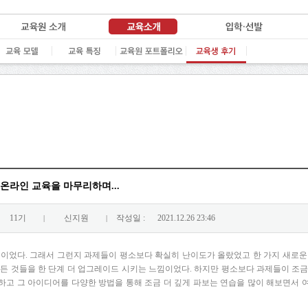
온라인 교육을 마무리하며...
11기
신지원
작성일 :
2021.12.26 23:46
|
|
육이었다
.
그래서
그런지
과제들이
평소보다
확실히
난이도가
올랐었고
한
가지
새로운
모든
것들을
한
단계
더
업그레이드
시키는
느낌이었다
. 하지만
평소보다
과제들이
조
하고
그
아이디어를
다양한
방법을
통해
조금
더
깊게
파보는
연습을
많이
해보면서