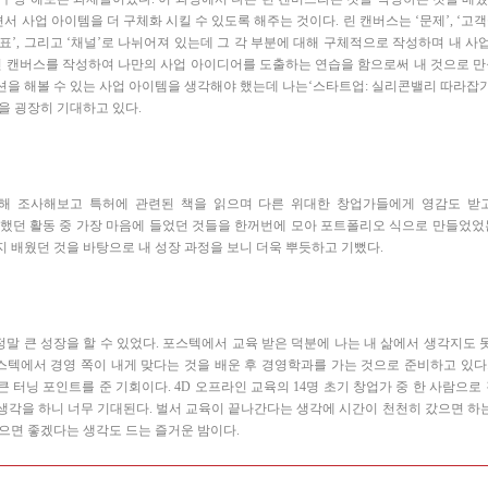
면서
사업
아이템을
더
구체화
시킬
수
있도록
해주는
것이다
.
린
캔버스는
‘
문제
’, ‘
고객
표
’,
그리고
‘
채널
’
로
나뉘어져
있는데
그
각
부분에
대해
구체적으로
작성하며
내
사
린
캔버스를
작성하여
나만의
사업
아이디어를
도출하는
연습을
함으로써
내
것으로
만
션을
해볼
수
있는
사업
아이템을
생각해야
했는데
나는
‘
스타트업
:
실리콘밸리
따라잡
을
굉장히
기대하고
있다
.
해
조사해보고
특허에
관련된
책을
읽으며
다른
위대한
창업가들에게
영감도
받
했던
활동
중
가장
마음에
들었던
것들을
한꺼번에
모아
포트폴리오
식으로
만들었었
지
배웠던
것을
바탕으로
내
성장
과정을
보니
더욱
뿌듯하고
기뻤다
.
정말
큰
성장을
할
수
있었다
.
포스텍에서
교육
받은
덕분에
나는
내
삶에서
생각지도
스텍에서
경영
쪽이
내게
맞다는
것을
배운
후
경영학과를
가는
것으로
준비하고
있다
큰
터닝
포인트를
준
기회이다
. 4D
오프라인
교육의
14
명
초기
창업가
중
한
사람으로
생각을
하니
너무
기대된다
.
벌서
교육이
끝나간다는
생각에
시간이
천천히
갔으면
하
으면
좋겠다는
생각도
드는
즐거운
밤이다
.