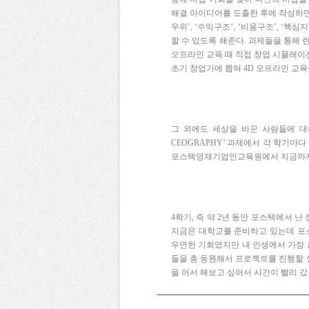
해결
아이디어를
도출한
후에
작성하
우위
’, ‘
수익구조
’, ‘
비용구조
’, ‘
핵심지
할
수
있도록
해준다
.
과제들을
통해
오프라인
교육
때
직접
창업
시뮬레이
초기
창업가에
뽑혀
4D
오프라인
교육
그
외에도
세상을
바꾼
사람들에
대
CEOGRAPHY’
과제에서
각
학기마다
포스텍영재기업인교육원에서
지금까
4
학기
,
즉
약
2
년
동안
포스텍에서
난
지금은
대학교를
준비하고
있는데
포
우연한
기회였지만
내
인생에서
가장
들을
총
동원해서
프로젝트를
진행할
을
어서
해보고
싶어서
시간이
빨리
갔