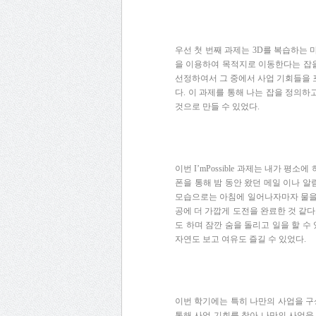
우선
첫
번째
과제는
3D
를
복습하는
을
이용하여
목적지로
이동한다는
잡
선정하여서
그
중에서
사업
기회들을
다
.
이
과제를
통해
나는
잡을
정의하
것으로
만들
수
있었다
.
이번
I’mPossible
과제는
내가
평소에
폰을
통해
밤
동안
왔던
메일
이나
알
모습으로는
아침에
일어나자마자
물
공에
더
가깝게
도전을
완료한
것
같다
도
하며
잠깐
숨을
돌리고
일을
할
수
자연도
보고
여유도
즐길
수
있었다
.
이번
학기에는
특히
나만의
사업을
구
통해
사업
기회를
찾아
나만의
사업을