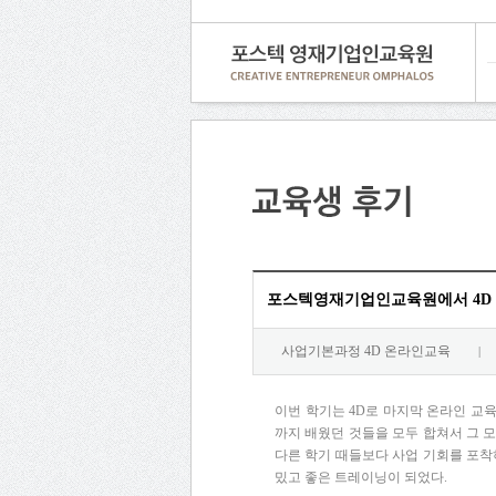
포스텍영재기업인교육원에서 4D 
사업기본과정 4D 온라인교육
|
이번
학기는
4D
로
마지막
온라인
교
까지
배웠던
것들을
모두
합쳐서
그
다른
학기
때들보다
사업
기회를
포착
밌고
좋은
트레이닝이
되었다
.