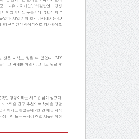
군
’, ‘
고유
가치제안
’, ‘
해결방안
’, ‘
경쟁
업
아이템이
어느
부분에서
약한지
파악
들었다
.
사업
기획
초안
과제에서는
4D
기
’
때
생각했던
아이디어로
감사하게도
고
전문
지식도
쌓을
수
있었다
. ‘MY
는데
그
과제를
하면서
,
그리고
완료
후
못했던
경영이라는
새로운
꿈이
생겼다
.
.
포스텍은
친구
추천으로
찾아온
정말
감사하게도
뽑혔는데
2
년
간
배운
지식
는
생각이
드는
동시에
창업
시뮬레이션