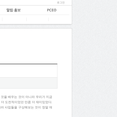
로그인
것을
배우는
것이
아니라
우리가
지금
금
더
도전적이었던
만큼
더
재미있었다
.
여러
사업들을
구상해보는
것이
정말
재