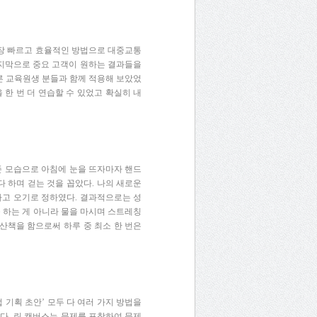
장
빠르고
효율적인
방법으로
대중교통
지막으로
중요
고객이
원하는
결과들을
른
교육원생
분들과
함께
적용해
보았었
을
한
번
더
연습할
수
있었고
확실히
내
존
모습으로
아침에
눈을
뜨자마자
핸드
다
하며
걷는
것을
꼽았다
.
나의
새로운
하고
오기로
정하였다
.
결과적으로는
성
을
하는
게
아니라
물을
마시며
스트레칭
산책을
함으로써
하루
중
최소
한
번은
업
기획
초안
’
모두
다
여러
가지
방법을
웠다
.
린
캔버스는
문제를
포착하여
문제