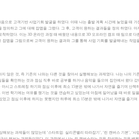
마음으로
고객기반
사업기회
발굴을
하였다
.
이때
나는
출발
계획
시간에
늦었을
때
가
을
정의하고
그에
대해
잡맵을
그렸다
.
그
후
,
고객이
원하는
결과들을
정의
하였다
.
마
포착하였다
.
이는
3D
온라인
과정
때
배웠던
내용으로
3D
오프라인
캠프
때
팀으로
다
고
잡맵을
그림으로써
고객이
원하는
결과와
그를
통해
사업
기회를
발굴해내는
작업
하지
않은
것
,
즉
기존의
나와는
다른
것을
찾아서
실행해보는
과제였다
.
나는
나의
기
림들을
확인하는
것과
점심
직후
바로
공부를
하거나
음악을
들으며
집안에서
왔다
갔
을
마시고
스트레칭
하기와
점심
이후에
최소
15
분은
밖에
나가서
자연을
즐기며
산책
.
이번
학기에는
여유를
챙기는
것을
연습하고
싶었는데
아침에
일어났을
때
바로
일
있었고
점심
이후에
하지는
못했지만
하루에
최소
15
분은
밖에
나가서
자연을
즐기며
상해보는
과제들이
많았는데
‘
스타트업
:
실리콘밸리
따라잡기
’, ‘
린
캔버스
기본
’, ‘
사
구상
해보는
과제들이었다
.
이
과정에서
나는
린
캔버스라는
것을
작성하는
것을
배