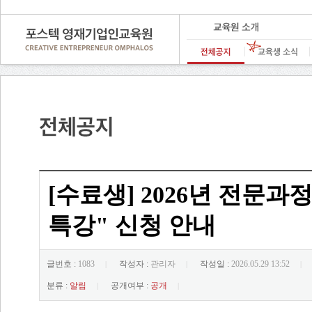
[수료생] 2026년 전문과정 온
특강" 신청 안내
글번호 :
1083
작성자 :
관리자
작성일 :
2026.05.29 13:52
|
|
|
분류 :
알림
공개여부 :
공개
|
|