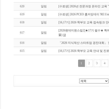
620
알림
[수료생] 2026년 전문과정 온라인 교육 "Ent
619
알림
[수료생] 2026 PCEO 홈커밍데이 'RE:Un
618
알림
[16,17기] 2026 학부모 교육 접속링크 
[2026원데이원스킬2]★17기 필수★ 특
617
알림
물)
616
알림
「2026 지식재산 스타트업 경진대회」
615
알림
[16,17기] 2026 학부모 교육 안내 및 
1
2
3
4