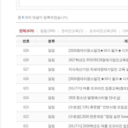
총
0
개의 댓글이 등록되었습니다.
전체
(629)
알림
(589)
온라인교육
(1)
오프라인교육
(26)
기
번호
분류
제
629
알림
[2026원데이원스킬3]★16기 필수★ 디
628
알림
2027학년도 POSTECH영재기업인교육
627
알림
지식재산기반 차세대영재기업인 교육 
626
알림
[2026원데이원스킬3] ★16기 필수★ 
625
알림
[16,17기] 여름 오프라인 집중교육(캠프
624
알림
2026 청소년 발명페스티벌 안내
623
알림
[수료생] "(주) 휴몬랩" 인턴사원 모집공
622
알림
[수료생] 2026 전문과정 "창업 실전 Summe
621
알림
[16,17기] 2026학년도 여름 오프라인