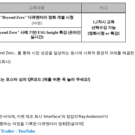
교육내용
비고
"Beyond Zero" 다큐멘터리 영화
개별 시청
1,2
차시 교육
(90분)
선택수강 가능
yond Zero"
사례 기반
ESG Insight
특강
(
온라인
[
영화시
청
or
특강
]
실시간
)
nd Zero」를 통해 시장 성공을 달성하는 동시
에
사회적·환경적 과제를 해결한
식회사)
는 포스터 상의 QR코드
(제출 버튼 꼭 눌러 주세요!)
바닥재, 카펫 제조 회사 'Interface'와 창업자'Ray Anderson'이
하는 여정을 기록한 다큐멘터리 영화[한글자막]
 Trailer - YouTube