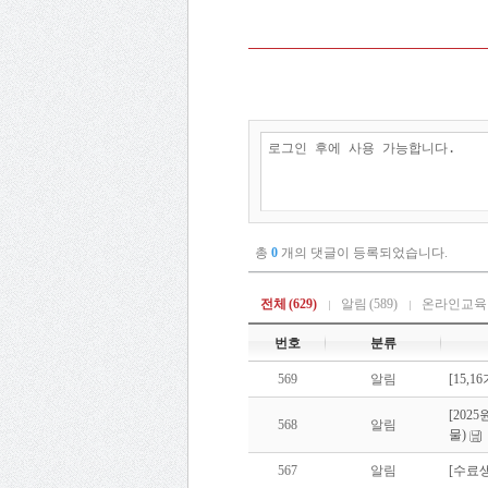
총
0
개의 댓글이 등록되었습니다.
전체
(629)
알림
(589)
온라인교육
번호
분류
569
알림
[15,
[202
568
알림
물)
567
알림
[수료생