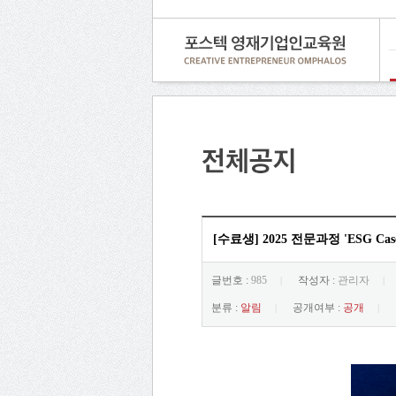
[수료생] 2025 전문과정 'ESG Ca
글번호 :
985
작성자 :
관리자
|
|
분류 :
알림
공개여부 :
공개
|
|