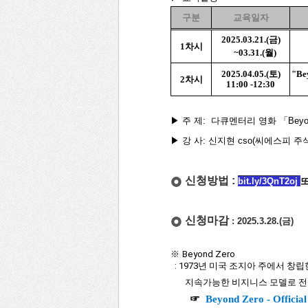
구
분
교육일자
2025.0
3.21.(
금
)
1
차시
~03.31.(
월
)
2025.04.05.(
토
)
"Be
2
차시
11:00 -12:30
▶ 주 제:
다큐멘터리 영화 「Beyo
▶ 강 사: 신지현 cso(씨에스피 주
신청방법 :
bit.ly/3QnT2oj
또
신청마감
: 2025.3.28.(금)
※
Beyond Zero
: 1973년 미국 조지아 주에서 창립한 
지속가능한 비지니스 모델로 전환
☞
Beyond Zero - Official