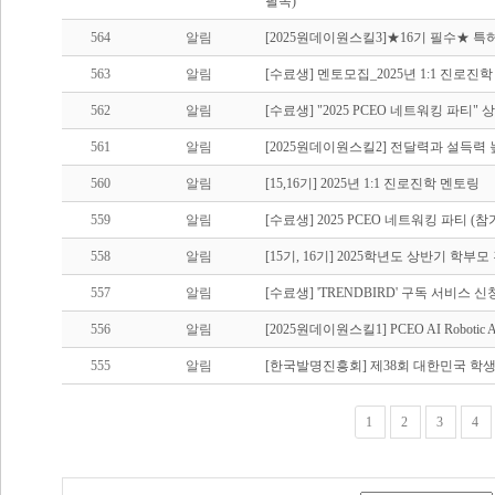
필독)
564
알림
[2025원데이원스킬3]★16기 필수★ 특허
563
알림
[수료생] 멘토모집_2025년 1:1 진로진
562
알림
[수료생] "2025 PCEO 네트워킹 파티"
561
알림
[2025원데이원스킬2] 전달력과 설득력 
560
알림
[15,16기] 2025년 1:1 진로진학 멘토링
559
알림
[수료생] 2025 PCEO 네트워킹 파티 (참
558
알림
[15기, 16기] 2025학년도 상반기 학부
557
알림
[수료생] 'TRENDBIRD' 구독 서비스 신
556
알림
[2025원데이원스킬1] PCEO AI Roboti
555
알림
[한국발명진흥회] 제38회 대한민국 학
1
2
3
4