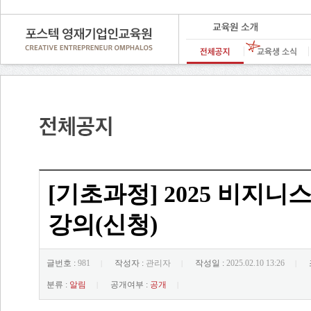
[기초과정] 2025 비지니스
강의(신청)
글번호 :
981
작성자 :
관리자
작성일 :
2025.02.10 13:26
|
|
|
분류 :
알림
공개여부 :
공개
|
|