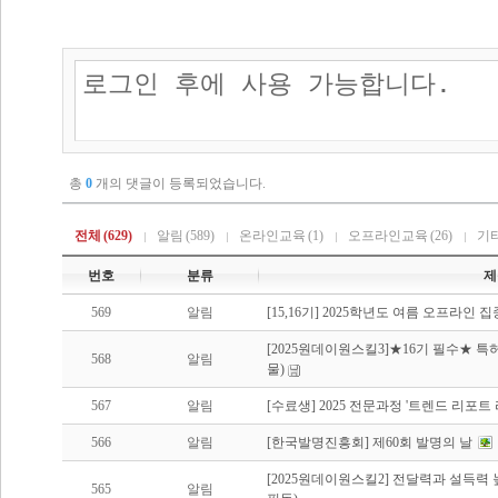
총
0
개의 댓글이 등록되었습니다.
전체
(629)
알림
(589)
온라인교육
(1)
오프라인교육
(26)
기
번호
분류
제
569
알림
[15,16기] 2025학년도 여름 오프라인
[2025원데이원스킬3]★16기 필수★ 특
568
알림
물)
567
알림
[수료생] 2025 전문과정 '트렌드 리포트
566
알림
[한국발명진흥회] 제60회 발명의 날
[2025원데이원스킬2] 전달력과 설득력
565
알림