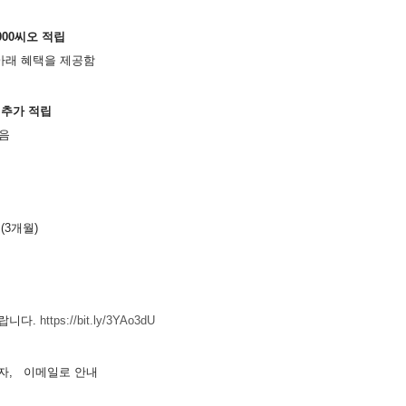
000씨오 적립
아래 혜택을 제공함
정
 추가 적립
있음
(3개월)
랍니다.
https://bit.ly/3YAo3dU
문자,ﾠ이메일로 안내ﾠ