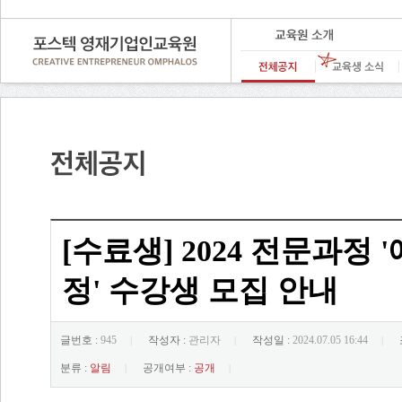
[수료생] 2024 전문과정
정' 수강생 모집 안내
글번호 :
945
작성자 :
관리자
작성일 :
2024.07.05 16:44
|
|
|
분류 :
알림
공개여부 :
공개
|
|