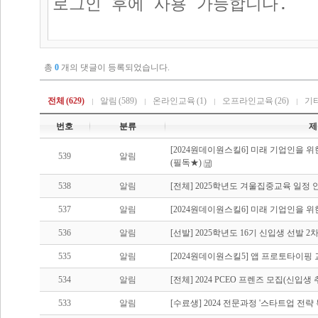
총
0
개의 댓글이 등록되었습니다.
전체
(629)
알림
(589)
온라인교육
(1)
오프라인교육
(26)
기
번호
분류
제
[2024원데이원스킬6] 미래 기업인을 
539
알림
(필독★)
538
알림
[전체] 2025학년도 겨울집중교육 일정 
537
알림
[2024원데이원스킬6] 미래 기업인을 
536
알림
[선발] 2025학년도 16기 신입생 선발 
535
알림
[2024원데이원스킬5] 앱 프로토타이핑 
534
알림
[전체] 2024 PCEO 프렌즈 모집(신입
533
알림
[수료생] 2024 전문과정 '스타트업 전략