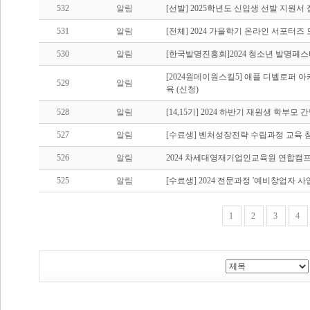
532
알림
[선발] 2025학년도 신입생 선발 지원서
531
알림
[전체] 2024 가을학기 온라인 서포터즈
530
알림
[한국발명진흥회]2024 청소년 발명페
[2024원데이원스킬5] 애플 디벨로퍼
529
알림
육 (신청)
528
알림
[14,15기] 2024 하반기 재원생 학부모 
527
알림
[수료생] 벤처성장전략 수립과정 교육 
526
알림
2024 차세대영재기업인교육원 연합캠프
525
알림
[수료생] 2024 전문과정 '예비창업자 
1
2
3
4