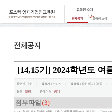
[14,15기] 2024학년
글번호 :
944
작성자 :
관리자
작성일 :
2024.06.11 09:23
|
|
|
분류 :
알림
공개여부 :
공개
|
|
첨부파일
(3)
[첨부1]2024학년도_여름_14기4D_최종공지문.pdf
(1.68 MB)
Downloa