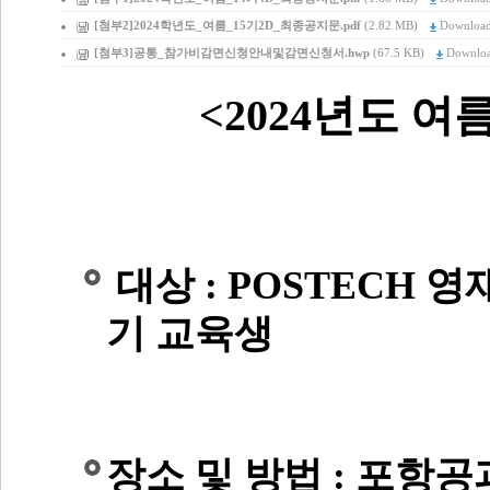
[첨부2]2024학년도_여름_15기2D_최종공지문.pdf
(2.82 MB)
Downloa
[첨부3]공통_참가비감면신청안내및감면신청서.hwp
(67.5 KB)
Downlo
<2024년도 
대상 : POSTECH 
기 교육생
장소 및 방법 : 포항