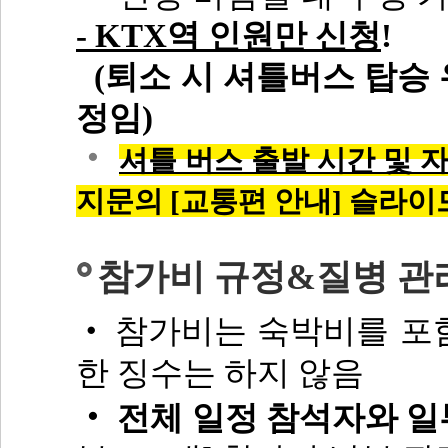
- KTX역 인원만 신청
!
(퇴소 시 셔틀버스 탑승 
정임)
‧
셔틀 버스 출발 시간 및 
지문의
[
교통편 안내
]
슬라이
참가비 규정&질병 관
참가비는 숙박비를 포함
‧
한 징수는 하지 않음
‧
전체 일정 참석자와 일