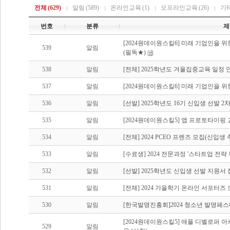
전체
(629)
알림
(589)
온라인교육
(1)
오프라인교육
(26)
기
번호
분류
제
[2024원데이원스킬6] 미래 기업인을 
539
알림
(필독★)
538
알림
[전체] 2025학년도 겨울집중교육 일정 
537
알림
[2024원데이원스킬6] 미래 기업인을 
536
알림
[선발] 2025학년도 16기 신입생 선발 
535
알림
[2024원데이원스킬5] 앱 프로토타이핑 
534
알림
[전체] 2024 PCEO 프렌즈 모집(신입
533
알림
[수료생] 2024 전문과정 '스타트업 전략
532
알림
[선발] 2025학년도 신입생 선발 지원서
531
알림
[전체] 2024 가을학기 온라인 서포터즈
530
알림
[한국발명진흥회]2024 청소년 발명페
[2024원데이원스킬5] 애플 디벨로퍼
529
알림