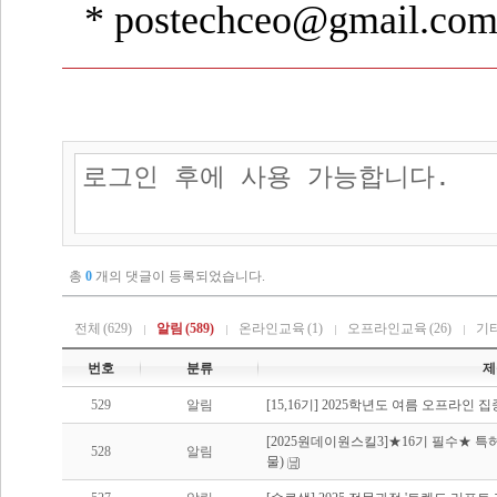
* postechceo@gmail.co
총
0
개의 댓글이 등록되었습니다.
전체
(629)
알림
(589)
온라인교육
(1)
오프라인교육
(26)
기
번호
분류
제
529
알림
[15,16기] 2025학년도 여름 오프라인
[2025원데이원스킬3]★16기 필수★ 특
528
알림
물)