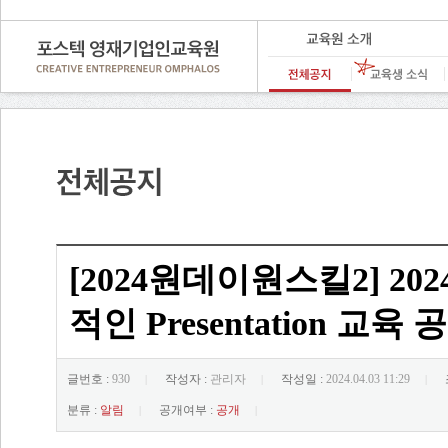
[2024원데이원스킬2] 2
적인 Presentation 교육
글번호 :
930
작성자 :
관리자
작성일 :
2024.04.03 11:29
|
|
|
분류 :
알림
공개여부 :
공개
|
|