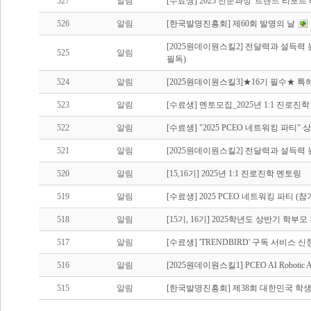
527
알림
[수료생] 2025 전문과정 '트렌드 리포트
526
알림
[한국발명진흥회] 제60회 발명의 날
[2025원데이원스킬2] 전달력과 설득력
525
알림
필독)
524
알림
[2025원데이원스킬3]★16기 필수★ 특허
523
알림
[수료생] 멘토모집_2025년 1:1 진로진
522
알림
[수료생] "2025 PCEO 네트워킹 파티"
521
알림
[2025원데이원스킬2] 전달력과 설득력 
520
알림
[15,16기] 2025년 1:1 진로진학 멘토링
519
알림
[수료생] 2025 PCEO 네트워킹 파티 (참
518
알림
[15기, 16기] 2025학년도 상반기 학부
517
알림
[수료생] 'TRENDBIRD' 구독 서비스 신
516
알림
[2025원데이원스킬1] PCEO AI Roboti
515
알림
[한국발명진흥회] 제38회 대한민국 학