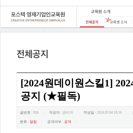
[2024원데이원스킬1] 20
공지 (★필독)
글번호 :
926
작성자 :
관리자
작성일 :
2024.03.04 10:16
|
|
|
분류 :
알림
공개여부 :
공개
|
|