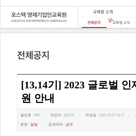
[13,14기] 2023 글로
원 안내
글번호 :
909
작성자 :
관리자
작성일 :
2023.10.27 16:15
|
|
|
분류 :
알림
공개여부 :
공개
|
|