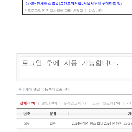
-18:00~
단체버스 출발
(
그랜드워커힐

서울서부역 롯데마트 앞
)
*
프로그램은 진행사정에 따라 변경될 수 있습니다
.
총
0
개의 댓글이 등록되었습니다.
전체
(629)
알림
(589)
온라인교육
(1)
오프라인교육
(26)
기
번호
분류
제
509
알림
[2024원데이원스킬1] 2024 온라인 ES