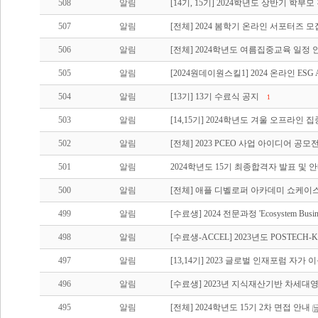
508
알림
[14기, 15기] 2024학년도 상반기 학부
507
알림
[전체] 2024 봄학기 온라인 서포터즈 모
506
알림
[전체] 2024학년도 여름집중교육 일정 
505
알림
[2024원데이원스킬1] 2024 온라인 ES
504
알림
[13기] 13기 수료식 공지
1
503
알림
[14,15기] 2024학년도 겨울 오프라인
502
알림
[전체] 2023 PCEO 사업 아이디어 공
501
알림
2024학년도 15기 최종합격자 발표 및 
500
알림
[전체] 애플 디벨로퍼 아카데미 쇼케이
499
알림
[수료생] 2024 전문과정 'Ecosystem Busin
498
알림
[수료생-ACCEL] 2023년도 POSTECH
497
알림
[13,14기] 2023 글로벌 인재포럼 자가
496
알림
[수료생] 2023년 지식재산기반 차세대영
495
알림
[전체] 2024학년도 15기 2차 면접 안내