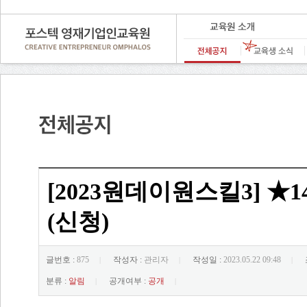
[2023원데이원스킬3] ★
(신청)
글번호 :
875
작성자 :
관리자
작성일 :
2023.05.22 09:48
|
|
|
분류 :
알림
공개여부 :
공개
|
|