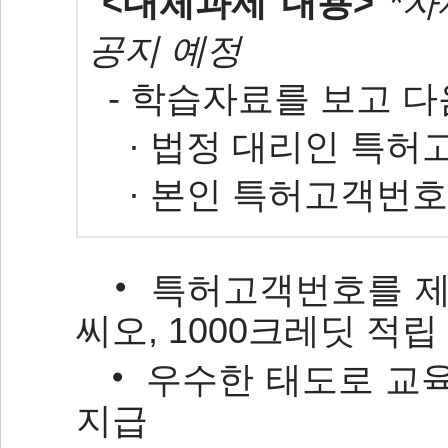
<
대체과제 내용>
*
공지 예정
- 학습자료를 보고 다
· 법정 대리인 특허
·
본인 특허고객번호
‧
특허고객번호를 제출
씨오, 1000크레딧 적립
‧
우수한 태도로 교
지급