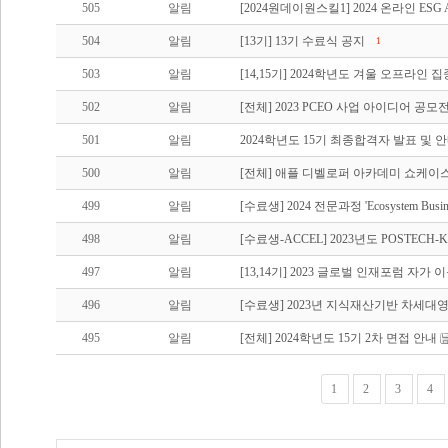
505
알림
[2024원데이원스킬1] 2024 온라인 ES
504
알림
[13기] 13기 수료식 공지
1
503
알림
[14,15기] 2024학년도 겨울 오프라인
502
알림
[전체] 2023 PCEO 사업 아이디어 공
501
알림
2024학년도 15기 최종합격자 발표 및 
500
알림
[전체] 애플 디벨로퍼 아카데미 쇼케이
499
알림
[수료생] 2024 전문과정 'Ecosystem Busin
498
알림
[수료생-ACCEL] 2023년도 POSTECH
497
알림
[13,14기] 2023 글로벌 인재포럼 자가
496
알림
[수료생] 2023년 지식재산기반 차세대영
495
알림
[전체] 2024학년도 15기 2차 면접 안내
1
2
3
4