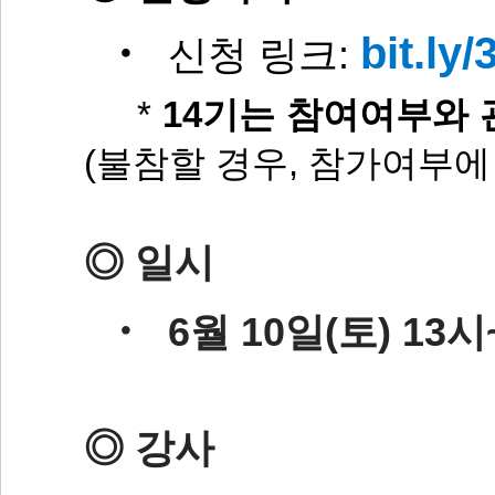
bit.ly
‧ 신청 링크:
*
14기는 참여여부와
(불참할 경우, 참가여부에 
◎ 일시
‧
6
월 10일(토) 13시
◎ 강사