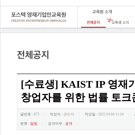
[수료생] KAIST IP
창업자를 위한 법률 토크
글번호 :
873
작성자 :
관리자
작성일 :
2023.04.04 11:04
|
|
|
분류 :
알림
공개여부 :
공개
|
|