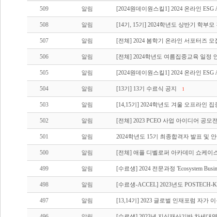
509
알림
[2024원데이원스킬1] 2024 온라인 ES
508
알림
[14기, 15기] 2024학년도 상반기 학부
507
알림
[전체] 2024 봄학기 온라인 서포터즈 모
506
알림
[전체] 2024학년도 여름집중교육 일정 
505
알림
[2024원데이원스킬1] 2024 온라인 ES
504
알림
[13기] 13기 수료식 공지
1
503
알림
[14,15기] 2024학년도 겨울 오프라인
502
알림
[전체] 2023 PCEO 사업 아이디어 공
501
알림
2024학년도 15기 최종합격자 발표 및 
500
알림
[전체] 애플 디벨로퍼 아카데미 쇼케이
499
알림
[수료생] 2024 전문과정 'Ecosystem Busin
498
알림
[수료생-ACCEL] 2023년도 POSTECH
497
알림
[13,14기] 2023 글로벌 인재포럼 자가
496
알림
[수료생] 2023년 지식재산기반 차세대영