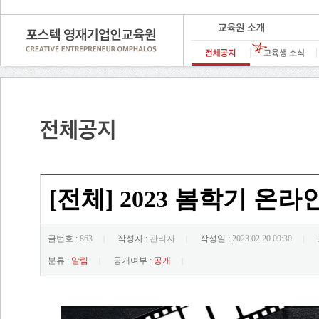
[전체] 2023 봄학기 온
글번호 :
863
작성자 :
관리자
작성일 :
2023.02.20 09:30
|
|
|
분류 :
알림
공개여부 :
공개
|
|