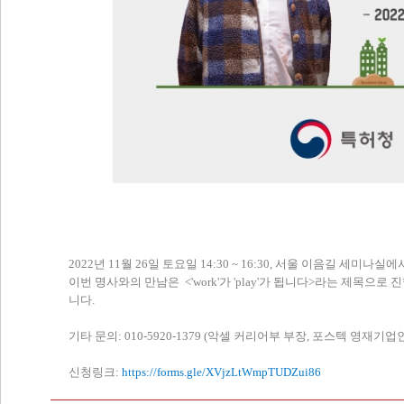
2022년 11월 26일 토요일 14:30 ~ 16:30, 서울 이음길
이번 명사와의 만남은 <'work'가 'play'가 됩니다>라는 제목
니다.
기타 문의: 010-5920-1379 (악셀 커리어부 부장, 포스텍 영재기
신청링크:
https://forms.gle/XVjzLtWmpTUDZui86