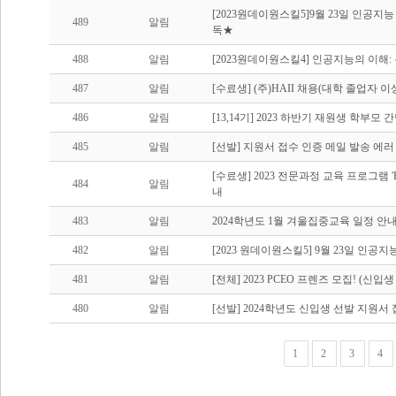
[2023원데이원스킬5]9월 23일 인공
489
알림
독★
488
알림
[2023원데이원스킬4] 인공지능의 이해
487
알림
[수료생] (주)HAII 채용(대학 졸업자 
486
알림
[13,14기] 2023 하반기 재원생 학부모 
485
알림
[선발] 지원서 접수 인증 메일 발송 에러
[수료생] 2023 전문과정 교육 프로그램 'Entre
484
알림
내
483
알림
2024학년도 1월 겨울집중교육 일정 안
482
알림
[2023 원데이원스킬5] 9월 23일 인
481
알림
[전체] 2023 PCEO 프렌즈 모집! (신
480
알림
[선발] 2024학년도 신입생 선발 지원서
1
2
3
4