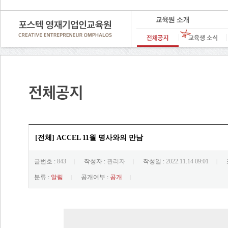
[전체] ACCEL 11월 명사와의 만남
글번호 :
843
작성자 :
관리자
작성일 :
2022.11.14 09:01
|
|
|
분류 :
알림
공개여부 :
공개
|
|