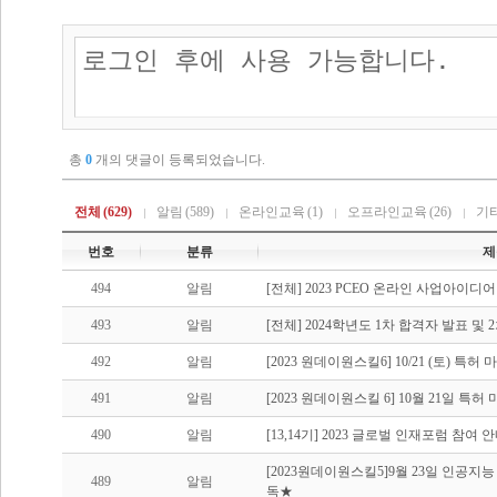
총
0
개의 댓글이 등록되었습니다.
전체
(629)
알림
(589)
온라인교육
(1)
오프라인교육
(26)
기
번호
분류
제
494
알림
[전체] 2023 PCEO 온라인 사업아이디
493
알림
[전체] 2024학년도 1차 합격자 발표 및
492
알림
[2023 원데이원스킬6] 10/21 (토) 특
491
알림
[2023 원데이원스킬 6] 10월 21일 특허
490
알림
[13,14기] 2023 글로벌 인재포럼 참여 
[2023원데이원스킬5]9월 23일 인공
489
알림
독★