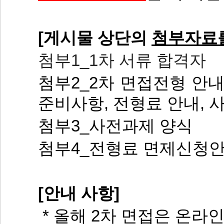
[게시물 상단의
첨부자료
첨부1
_1
차 서류 합격자
첨부2
_2
차 면접전형 안
준비사항
,
전형료 안내
,
사
첨부3
_
사전과제 양식
첨부4
_
전형료 면제신청안
[안내 사항]
* 올해 2차 면접은 온라