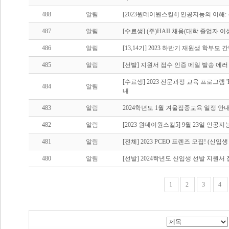
488
알림
[2023원데이원스킬4] 인공지능의 이해
487
알림
[수료생] (주)HAII 채용(대학 졸업자 
486
알림
[13,14기] 2023 하반기 재원생 학부모 
485
알림
[선발] 지원서 접수 인증 메일 발송 에러
[수료생] 2023 전문과정 교육 프로그램 'Entre
484
알림
내
483
알림
2024학년도 1월 겨울집중교육 일정 안
482
알림
[2023 원데이원스킬5] 9월 23일 인
481
알림
[전체] 2023 PCEO 프렌즈 모집! (신
480
알림
[선발] 2024학년도 신입생 선발 지원서
1
2
3
4