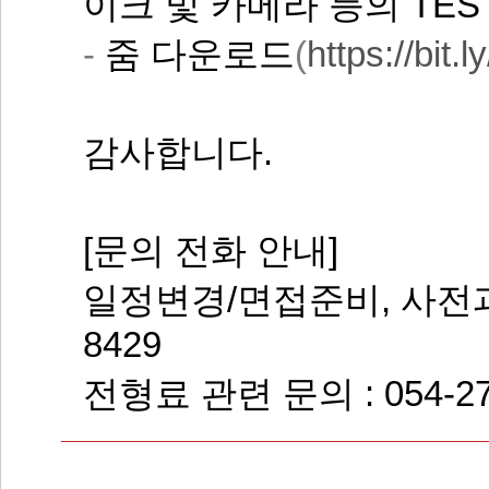
이크 및 카메라 등의 TE
-
줌 다운로드
(
https://bit
감사합니다
.
[
문의 전화 안내
]
일정변경
/
면접준비
,
사전
8429
전형료 관련 문의
: 054-2