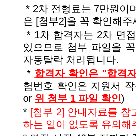
* 2
차 전형료는
7
만원이며
은 [첨부2]을 꼭 확인해
* 1
차 합격자는
2
차 면
있으므로 첨부 파일을 
자동탈락 처리됩니다
.
*
합격자 확인은
"
합격자
험번호 확인은
지원서 
or
위 첨부 1 파일 확인
)
*
[첨부 2]
안내자료를 참
하는 일이 없도록 유의해