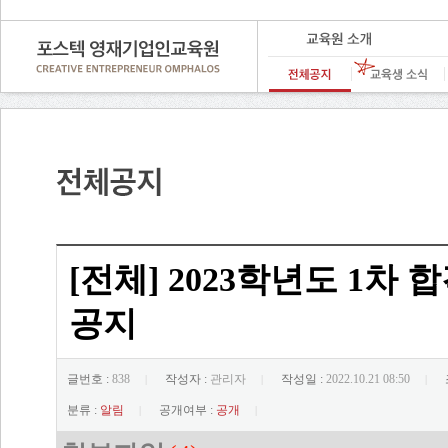
[전체] 2023학년도 1차 
공지
글번호 :
838
작성자 :
관리자
작성일 :
2022.10.21 08:50
|
|
|
분류 :
알림
공개여부 :
공개
|
|