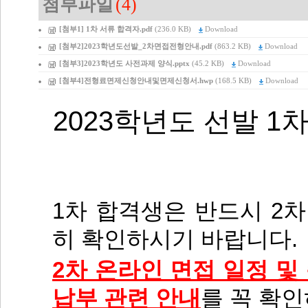
첨부파일
(4)
[첨부1] 1차 서류 합격자.pdf
(236.0 KB)
Download
[첨부2]2023학년도선발_2차면접전형안내.pdf
(863.2 KB)
Download
[첨부3]2023학년도 사전과제 양식.pptx
(45.2 KB)
Download
[첨부4]전형료면제신청안내및면제신청서.hwp
(168.5 KB)
Download
2023
학년도 선발
1
차
1
차 합격생은 반드시
2
차
히 확인하시기 바랍니다
.
2
차 온라인 면접 일정 및
납부 관련 안내
를 꼭 확