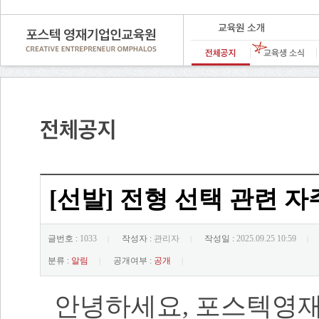
[선발] 전형 선택 관련 자
글번호 :
1033
작성자 :
관리자
작성일 :
2025.09.25 10:59
|
|
|
분류 :
알림
공개여부 :
공개
|
|
안녕하세요, 포스텍영