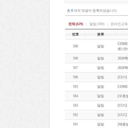
총
0
개의 댓글이 등록되었습니다.
전체
(629)
알림
(589)
온라인교육
번호
분류
COME
599
알림
료) 안
598
알림
2026
597
알림
202
596
알림
[15기
595
알림
COME
594
알림
[수료
593
알림
[15기
592
알림
[15기
591
알림
[재원생