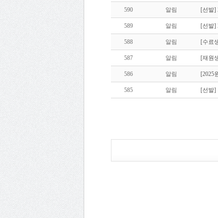
590
알림
[선발]
589
알림
[선발]
588
알림
[수료생
587
알림
[재원생
586
알림
[20
585
알림
[선발]