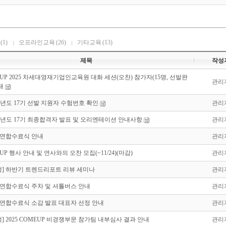
(1)
오프라인교육
(26)
기타교육
(13)
제목
작성
UP 2025 차세대영재기업인교육원 대화 세션(오찬) 참가자(15명, 선발완
관리
내
학년도 17기 선발 지원자 수험번호 확인
관리
6학년도 17기 최종합격자 발표 및 오리엔테이션 안내사항
관리
] 연합수료식 안내
관리
UP 행사 안내 및 연사와의 오찬 모집(~11/24)(마감)
관리
생] 하반기 트렌드리포트 리뷰 세미나
관리
] 연합수료식 주차 및 셔틀버스 안내
관리
] 연합수료식 소감 발표 대표자 선정 안내
관리
] 2025 COMEUP 비경쟁부문 참가팀 내부심사 결과 안내
관리