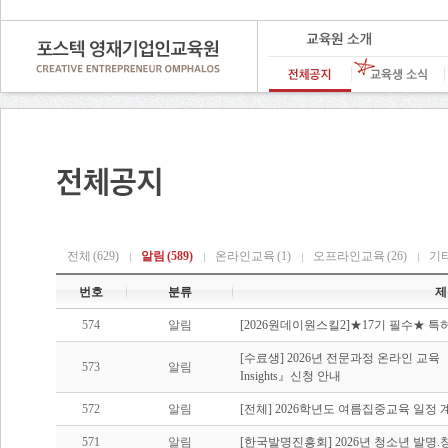
전체
(629)
알림
(589)
온라인교육
(1)
오프라인교육
(26)
기
번호
분류
제
574
알림
[2026원데이원스킬2]★17기 필수★ 특허
[수료생] 2026년 전문과정 온라인 교육 『Trend 
573
알림
Insights』신청 안내
572
알림
[전체] 2026학년도 여름집중교육 일정 
571
알림
[한국발명진흥회] 2026년 청소년 발명