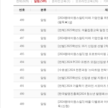
전체
(629)
알림
(589)
온라인교육
(1)
오프라인교육
(26)
기
번호
분류
제
[2024원데이원스킬6] 미래 기업인을 
499
알림
(필독★)
498
알림
[전체] 2025학년도 겨울집중교육 일정 
497
알림
[2024원데이원스킬6] 미래 기업인을 
496
알림
[선발] 2025학년도 16기 신입생 선발 
495
알림
[2024원데이원스킬5] 앱 프로토타이핑 
494
알림
[전체] 2024 PCEO 프렌즈 모집(신입
493
알림
[수료생] 2024 전문과정 '스타트업 전략
492
알림
[선발] 2025학년도 신입생 선발 지원서
491
알림
[전체] 2024 가을학기 온라인 서포터즈
490
알림
[한국발명진흥회]2024 청소년 발명페
[2024원데이원스킬5] 애플 디벨로퍼
489
알림
육 (신청)