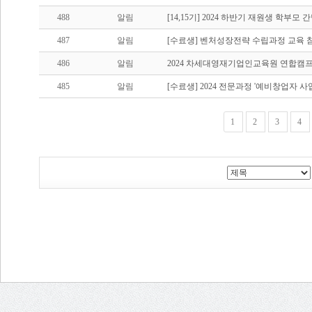
488
알림
[14,15기] 2024 하반기 재원생 학부모 
487
알림
[수료생] 벤처성장전략 수립과정 교육 
486
알림
2024 차세대영재기업인교육원 연합캠프
485
알림
[수료생] 2024 전문과정 '예비창업자 
1
2
3
4