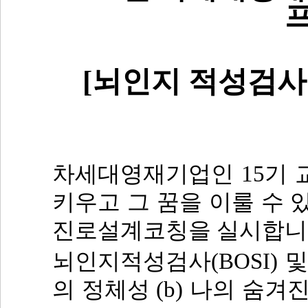
[
뇌인지 적성검사
차세대영재기업인
15
기 
키우고 그 꿈을 이룰 수 
진로설계코칭을 실시합
뇌인지적성검사
(BOSI)
및
의 정체성
(b)
나의 숨겨