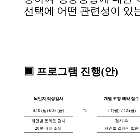
선택에 어떤 관련성이 있
▣
프로그램 진행
(
안
)
뇌인지 적성검사
개별 코칭 예약 접수
6.10.(
월
)-6.28.(
금
)
⇨
7.1(
월
)-7.12.(
금
)
개인별 온라인 검사
검사 후
20
분 내외 소요
개인별 결과지 발송