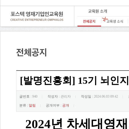
[발명진흥회] 15기 뇌인
글번호 :
940
작성자 :
관리자
작성일 :
2024.06.03 09:42
|
|
|
분류 :
알림
공개여부 :
공개
|
|
2024
년 차세대영재