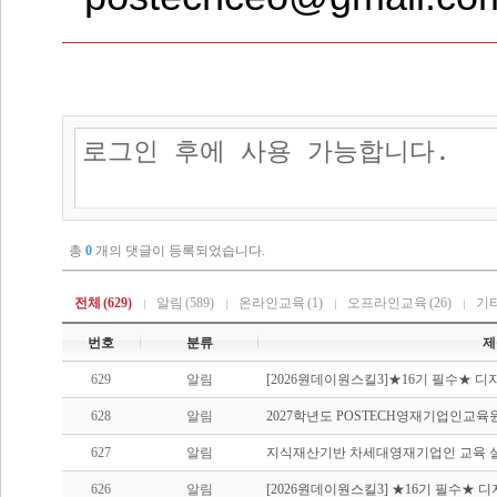
총
0
개의 댓글이 등록되었습니다.
전체
(629)
알림
(589)
온라인교육
(1)
오프라인교육
(26)
기
번호
분류
제
629
알림
[2026원데이원스킬3]★16기 필수★ 디
628
알림
2027학년도 POSTECH영재기업인교육
627
알림
지식재산기반 차세대영재기업인 교육 
626
알림
[2026원데이원스킬3] ★16기 필수★ 