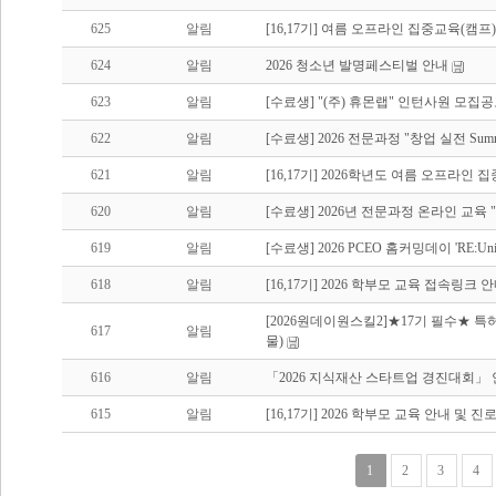
625
알림
[16,17기] 여름 오프라인 집중교육(캠프
624
알림
2026 청소년 발명페스티벌 안내
623
알림
[수료생] "(주) 휴몬랩" 인턴사원 모집공
622
알림
[수료생] 2026 전문과정 "창업 실전 Summe
621
알림
[16,17기] 2026학년도 여름 오프라인
620
알림
[수료생] 2026년 전문과정 온라인 교육 "Ent
619
알림
[수료생] 2026 PCEO 홈커밍데이 'RE:Un
618
알림
[16,17기] 2026 학부모 교육 접속링크 
[2026원데이원스킬2]★17기 필수★ 특
617
알림
물)
616
알림
「2026 지식재산 스타트업 경진대회」
615
알림
[16,17기] 2026 학부모 교육 안내 및 
1
2
3
4