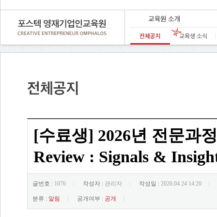
[수료생] 2026년 전문과정 
Review : Signals & In
글번호 :
1076
작성자 :
관리자
작성일 :
2026.04.24 14:20
|
|
|
분류 :
알림
공개여부 :
공개
|
|