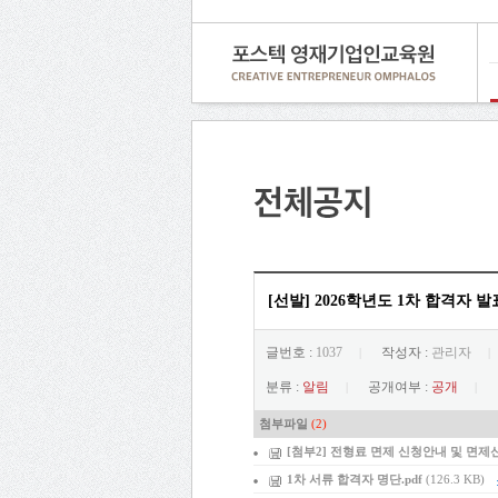
[선발] 2026학년도 1차 합격자 
글번호 :
1037
작성자 :
관리자
|
|
분류 :
알림
공개여부 :
공개
|
|
첨부파일
(2)
[첨부2] 전형료 면제 신청안내 및 면제
1차 서류 합격자 명단.pdf
(126.3 KB)