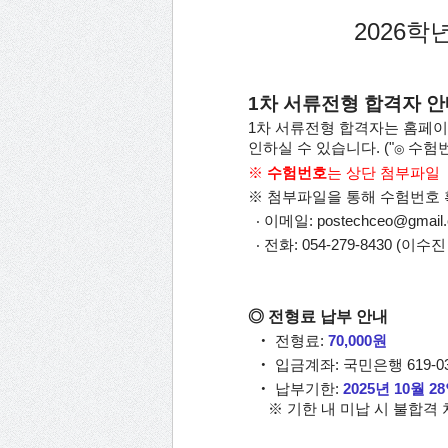
2026
학년
1차 서류전형 합격자 
1차 서류전형 합격자는 홈페
인하실 수 있습니다. ("
수험번
◎
※
수험번호
는
상단 첨부파일
※ 첨부파일을 통해 수험번호 
‧
이메일: postechceo@gmail
‧
전화: 054-279-8430 (이수
◎ 전형료 납부 안내
‧
전형료:
70,000원
‧
입금계좌: 국민은행
619-
‧
납부기한:
2025년 10월 28
※ 기한 내 미납 시 불합격 