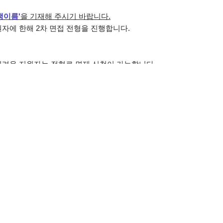
생이름'
을 기재해 주시기 바랍니다.
자에 한해 2차 면접 전형을 진행합니다.
려운 지원자는 전형료 면제 신청이 가능합니다.
 [첨부2] 참고해 주세요.
 中 경제사정 곤란자 해당)
토) ~ 11월 9일(일)
 시간대에 약 2시간 진행됩니다.
 POSCO국제관
차 합격자를 대상으로 다음주 중에
홈페이지 공지 및
문자(SMS)로 개
279-8430 (이수진 연구원)