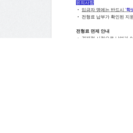
유의사항
‧
입금자 명에는 반드시
'
학
‧
전형료 납부가 확인된 지원
전형료 면제 안내
‧
경제적 사정으로 납부가 어
‧
자세한 내용은 상단 첨부파일
(일반전형 및 사회통합 전형
◎
2차 면접전형 안내
‧
면접일:
2025년 11월 8일(
※ 해당 기간 중 배정된 특정
‧
면접장소: 포항공과대학교
※ 상세한 면접 일정은 1
◎
문의처
‧
면접 및 기타 문의
: 054-