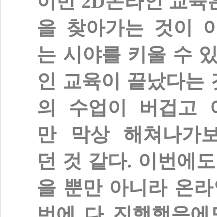
이번
2D
온라인
교육
을
찾아가는
것이 
는
시야를
키울
수
인
교육이
끝났다는
의
수업이
버겁고
만
막상
해쳐나가
던
것
같다
.
이번에도
을 뿐만 아니라
온라
번에
다
진행했음에