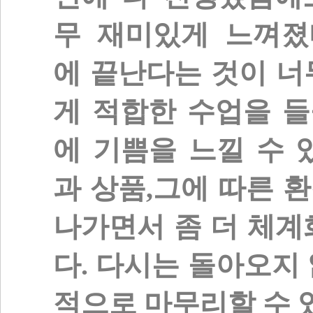
무
재미있게
느껴졌
에
끝난다는
것이
너
게
적합한
수업을
들
에
기쁨을
느낄
수
과
상품
,
그에
따른
환
나가면서
좀
더
체계
다
.
다시는
돌아오지
적으로
마무리할
수